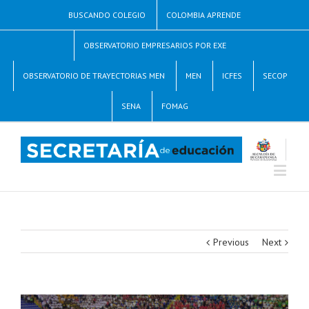
BUSCANDO COLEGIO
COLOMBIA APRENDE
OBSERVATORIO EMPRESARIOS POR EXE
OBSERVATORIO DE TRAYECTORIAS MEN
MEN
ICFES
SECOP
SENA
FOMAG
Previous
Next