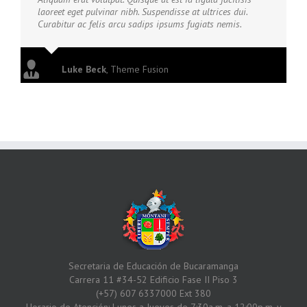
laoreet eget pulvinar nibh. Suspendisse at ultrices dui.
Curabitur ac felis arcu sadips ipsums fugiats nemis.
Luke Beck
,
Theme Fusion
Secretaria de Educación de Bucaramanga
Carrera 11 #34-52 Edificio Fase II Piso 3
(+57) 607 6337000 Ext 380