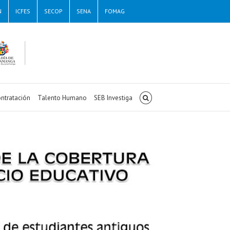
N
ICFES
SECOP
SENA
FOMAG
ntratación
Talento Humano
SEB Investiga