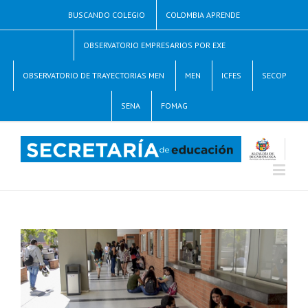
BUSCANDO COLEGIO
COLOMBIA APRENDE
OBSERVATORIO EMPRESARIOS POR EXE
OBSERVATORIO DE TRAYECTORIAS MEN
MEN
ICFES
SECOP
SENA
FOMAG