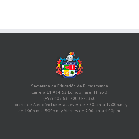
Secretaria de Educación de Bucaramanga
Carrera 11 #34-52 Edificio Fase II Piso 3
(+57) 607 6337000 Ext 380
Horario de Atención: Lunes a Jueves de 7:30a.m. a 12:00p.m. y
de 1:00p.m. a 5:00p.m y Viernes de 7:00a.m. a 4:00p.m.