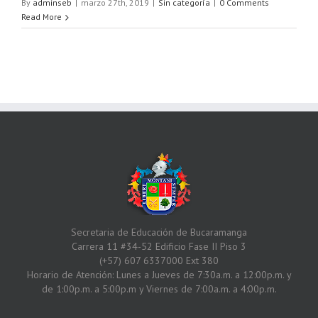
By
adminseb
|
marzo 27th, 2019
|
Sin categoría
|
0 Comments
Read More
Secretaria de Educación de Bucaramanga
Carrera 11 #34-52 Edificio Fase II Piso 3
(+57) 607 6337000 Ext 380
Horario de Atención: Lunes a Jueves de 7:30a.m. a 12:00p.m. y
de 1:00p.m. a 5:00p.m y Viernes de 7:00a.m. a 4:00p.m.