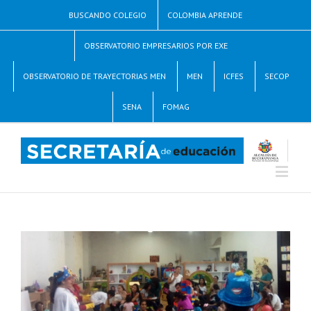
BUSCANDO COLEGIO
COLOMBIA APRENDE
OBSERVATORIO EMPRESARIOS POR EXE
OBSERVATORIO DE TRAYECTORIAS MEN
MEN
ICFES
SECOP
SENA
FOMAG