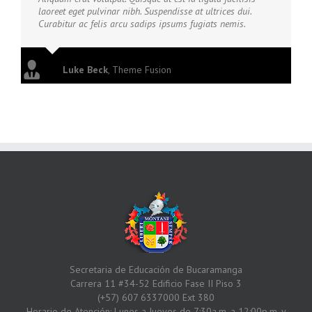
laoreet eget pulvinar nibh. Suspendisse at ultrices dui.
Curabitur ac felis arcu sadips ipsums fugiats nemis.
Luke Beck
,
Theme Fusion
Secretaria de Educación de Bucaramanga
Carrera 11 #34-52 Edificio Fase II Piso 3
(+57) 607 6337000 Ext 380
Horario de Atención: Lunes a Jueves de 7:30a.m. a 12:00p.m. y