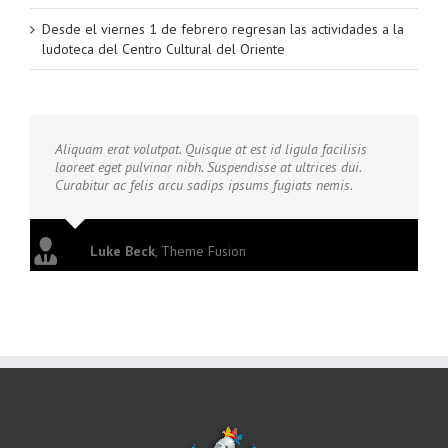
Desde el viernes 1 de febrero regresan las actividades a la
ludoteca del Centro Cultural del Oriente
Aliquam erat volutpat. Quisque at est id ligula facilisis
laoreet eget pulvinar nibh. Suspendisse at ultrices dui.
Curabitur ac felis arcu sadips ipsums fugiats nemis.
Luke Beck
,
Theme Fusion