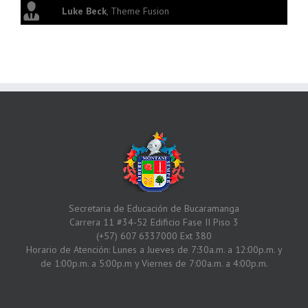
Luke Beck
,
Theme Fusion
Secretaria de Educación de Bucaramanga
Carrera 11 #34-52 Edificio Fase II Piso 3
(+57) 607 6337000 Ext 380
Horario de Atención: Lunes a Jueves de 7:30a.m. a 12:00p.m. y
de 1:00p.m. a 5:00p.m y Viernes de 7:00a.m. a 4:00p.m.