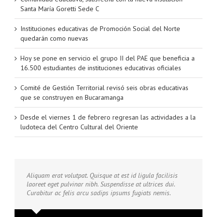
Santa María Goretti Sede C
Instituciones educativas de Promoción Social del Norte
quedarán como nuevas
Hoy se pone en servicio el grupo II del PAE que beneficia a
16.500 estudiantes de instituciones educativas oficiales
Comité de Gestión Territorial revisó seis obras educativas
que se construyen en Bucaramanga
Desde el viernes 1 de febrero regresan las actividades a la
ludoteca del Centro Cultural del Oriente
Aliquam erat volutpat. Quisque at est id ligula facilisis
laoreet eget pulvinar nibh. Suspendisse at ultrices dui.
Curabitur ac felis arcu sadips ipsums fugiats nemis.