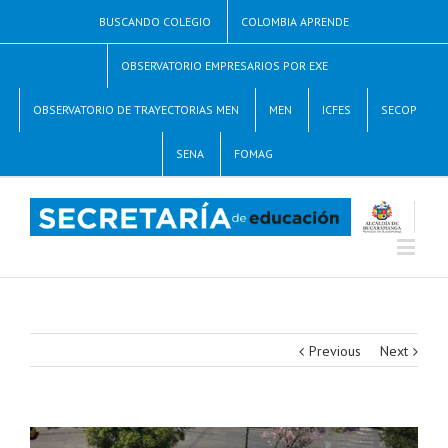
BUSCANDO COLEGIO
COLOMBIA APRENDE
OBSERVATORIO EMPRESARIOS POR EXE
OBSERVATORIO DE TRAYECTORIAS MEN
MEN
ICFES
SECOP
SENA
FOMAG
Previous
Next