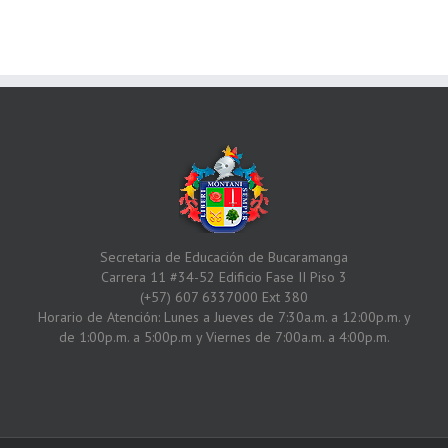
Secretaria de Educación de Bucaramanga
Carrera 11 #34-52 Edificio Fase II Piso 3
(+57) 607 6337000 Ext 380
Horario de Atención: Lunes a Jueves de 7:30a.m. a 12:00p.m. y
de 1:00p.m. a 5:00p.m y Viernes de 7:00a.m. a 4:00p.m.