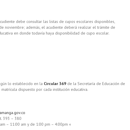
acudiente debe consultar las listas de cupos escolares disponibles,
de noviembre; además, el acudiente deberá realizar el trámite de
 educativa en donde todavía haya disponibilidad de cupo escolar.
egún lo establecido en la
Circular 369
de la Secretaría de Educación de
atrícula dispuesto por cada institución educativa.
ramanga.gov.co
t. 393 – 380
0 am – 11:00 am y de 1:00 pm – 4:00pm «