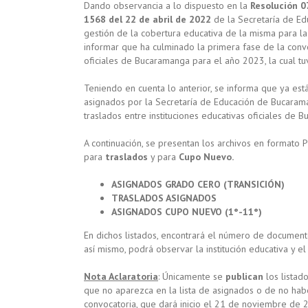
Dando observancia a lo dispuesto en la
Resolución 0
1568 del 22 de abril de 2022
de la Secretaría de E
gestión de la cobertura educativa de la misma para l
informar que ha culminado la primera fase de la convo
oficiales de Bucaramanga para el año 2023, la cual t
Teniendo en cuenta lo anterior, se informa que ya está
asignados por la Secretaría de Educación de Bucarama
traslados entre instituciones educativas oficiales de 
A continuación, se presentan los archivos en formato 
para
traslados
y para
Cupo Nuevo.
ASIGNADOS GRADO CERO (TRANSICIÓN)
TRASLADOS ASIGNADOS
ASIGNADOS CUPO NUEVO (1°-11°)
En dichos listados, encontrará el número de documento
así mismo, podrá observar la institución educativa y el
Nota Aclaratoria
: Únicamente se
publican
los listad
que no aparezca en la lista de asignados o de no habe
convocatoria, que dará inicio el 21 de noviembre de 