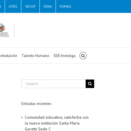
N
ICFES
SECOP
SENA
FOMAG
ntratación
Talento Humano
SEB Investiga
Entradas recientes
Comunidad educativa, satisfecha con
la nueva institución Santa María
Goretti Sede C