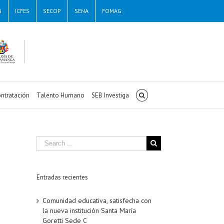
N
ICFES
SECOP
SENA
FOMAG
ntratación
Talento Humano
SEB Investiga
Entradas recientes
Comunidad educativa, satisfecha con
la nueva institución Santa María
Goretti Sede C