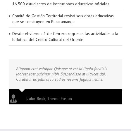
16.500 estudiantes de instituciones educativas oficiales
Comité de Gestión Territorial revisó seis obras educativas
que se construyen en Bucaramanga
Desde el viernes 1 de febrero regresan las actividades a la
ludoteca del Centro Cultural del Oriente
Aliquam erat volutpat. Quisque at est id ligula facilisis
laoreet eget pulvinar nibh. Suspendisse at ultrices dui.
Curabitur ac felis arcu sadips ipsums fugiats nemis.
Luke Beck
,
Theme Fusion