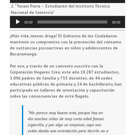
audio
2.
“Yurani Parra – Estudiante del Instituto Técnico
Nacional de Comercio”
Reproductor
00:00
00:00
de
audio
¡Más vida, menos droga! El Gobierno de los Ciudadanos
mantiene su compromiso con la prevención del consumo
de sustancias psicoactivas en niños y adolescentes de
Bucaramanga.
Por eso, a través de un convenio suscrito con la
Corporación Hogares Crea, este año
18.287 estudiantes
,
3.096 padres
de familia y
755 docentes
, de 44 sedes
educativas públicas de primaria y 24 de bachillerato, han
participado en talleres de orientación y capacitación
sobre las consecuencias de este flagelo.
“Me parece muy bueno esto, porque hoy en
día muchos niños de muy corta edad fuman
cigarrillo, y por algo se empieza; aquí nos
están dando una orientación para decirle no a