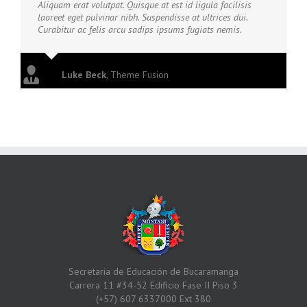
Aliquam erat volutpat. Quisque at est id ligula facilisis
laoreet eget pulvinar nibh. Suspendisse at ultrices dui.
Curabitur ac felis arcu sadips ipsums fugiats nemis.
Luke Beck
,
Theme Fusion
Secretaria de Educación de Bucaramanga
Carrera 11 #34-52 Edificio Fase II Piso 3
(+57) 607 6337000 Ext 380