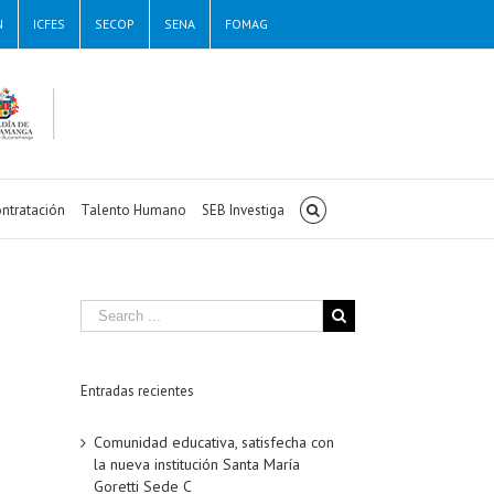
N
ICFES
SECOP
SENA
FOMAG
ntratación
Talento Humano
SEB Investiga
Entradas recientes
Comunidad educativa, satisfecha con
la nueva institución Santa María
Goretti Sede C