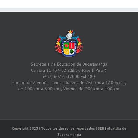
Secretaria de Educación de Bucaramanga
Carrera 11 #34-52 Edificio Fase II Piso 3
(+57) 607 6337000 Ext 380
Horario de Atención: Lunes a Jueves de 7:30a.m. a 12:00p.m. y
de 1:00p.m. a 5:00p.m y Viernes de 7:00a.m. a 4:00p.m.
Copyright 2023 | Todos los derechos reservados | SEB | Alcaldía de
Bucaramanga