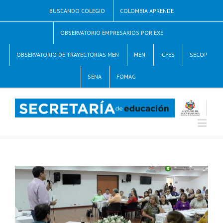
BUSCANDO COLEGIO
COLOMBIA APRENDE
OBSERVATORIO EMPRESARIOS POR EXE
OBSERVATORIO DE TRAYECTORIAS MEN
MEN
ICFES
SECOP
SENA
FOMAG