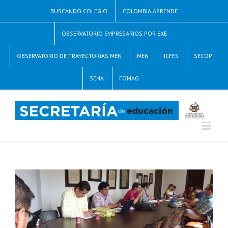
BUSCANDO COLEGIO
COLOMBIA APRENDE
OBSERVATORIO EMPRESARIOS POR EXE
OBSERVATORIO DE TRAYECTORIAS MEN
MEN
ICFES
SECOP
SENA
FOMAG