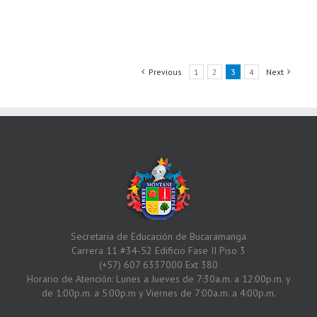
Previous
1
2
3
4
Next
Secretaria de Educación de Bucaramanga
Carrera 11 #34-52 Edificio Fase II Piso 3
(+57) 607 6337000 Ext 380
Horario de Atención: Lunes a Jueves de 7:30a.m. a 12:00p.m. y
de 1:00p.m. a 5:00p.m y Viernes de 7:00a.m. a 4:00p.m.