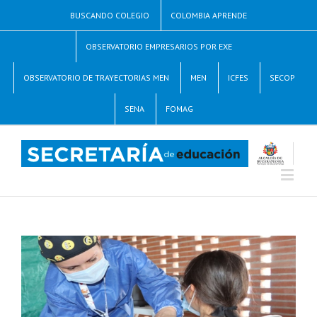
BUSCANDO COLEGIO
COLOMBIA APRENDE
OBSERVATORIO EMPRESARIOS POR EXE
OBSERVATORIO DE TRAYECTORIAS MEN
MEN
ICFES
SECOP
SENA
FOMAG
o