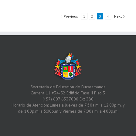
Previous
1
2
3
4
Next
Secretaria de Educación de Bucaramanga
Carrera 11 #34-52 Edificio Fase II Piso 3
(+57) 607 6337000 Ext 380
Horario de Atención: Lunes a Jueves de 7:30a.m. a 12:00p.m. y
de 1:00p.m. a 5:00p.m y Viernes de 7:00a.m. a 4:00p.m.