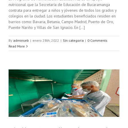
nutricional que la Secretaría de Educación de Bucaramanga
contrata para entregar a niños y jóvenes de todos los grados y
colegios en la ciudad. Los estudiantes beneficiados residen en
barrios como: Bavaria, Betania, Campo Madrid, Puerto de Oro,
Puente Nariño y Villas de San Ignacio. En [...]
By
adminseb
|
enero 28th, 2022
|
Sin categoría
|
0 Comments
Read More
n